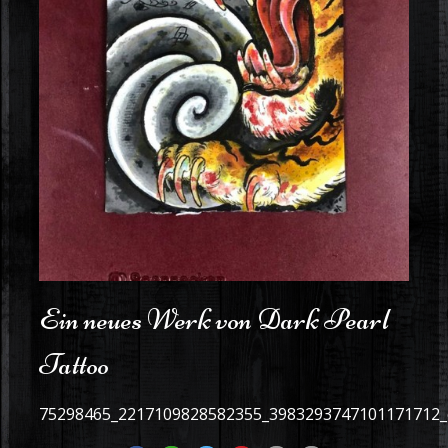
Ein neues Werk von Dark Pearl
Tattoo
75298465_2217109828582355_3983293747101171712