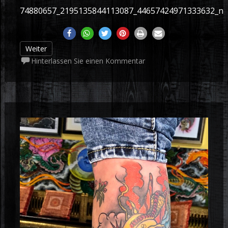
74880657_2195135844113087_44657424971333632_n
Weiter
Hinterlassen Sie einen Kommentar