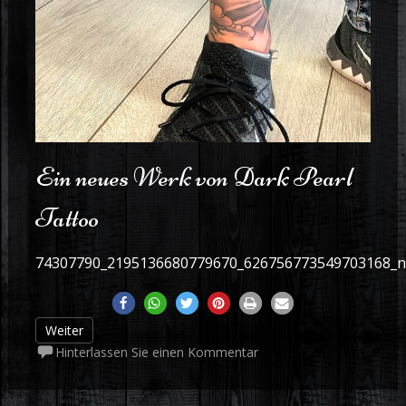
Ein neues Werk von Dark Pearl
Tattoo
74307790_2195136680779670_626756773549703168_n
Weiter
Hinterlassen Sie einen Kommentar