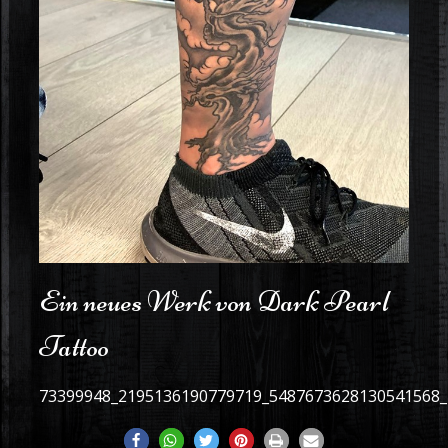
Ein neues Werk von Dark Pearl
Tattoo
73399948_2195136190779719_5487673628130541568