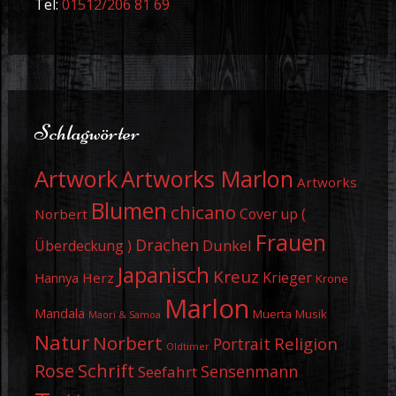
Tel:
01512/206 81 69
Schlagwörter
Artwork
Artworks Marlon
Artworks
Blumen
chicano
Cover up (
Norbert
Frauen
Drachen
Dunkel
Überdeckung )
Japanisch
Kreuz
Krieger
Herz
Hannya
Krone
Marlon
Mandala
Muerta
Musik
Maori & Samoa
Natur
Norbert
Religion
Portrait
Oldtimer
Schrift
Rose
Sensenmann
Seefahrt