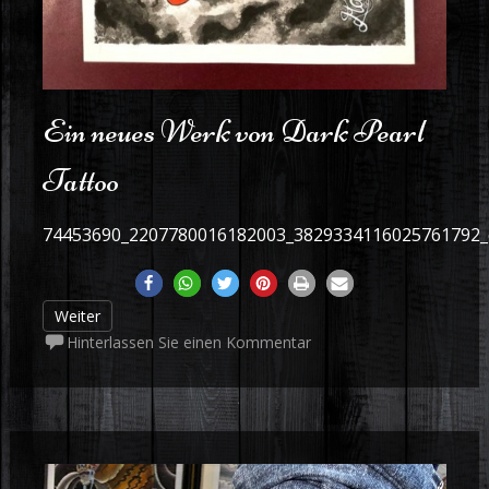
Ein neues Werk von Dark Pearl
Tattoo
74453690_2207780016182003_3829334116025761792
Weiter
Hinterlassen Sie einen Kommentar