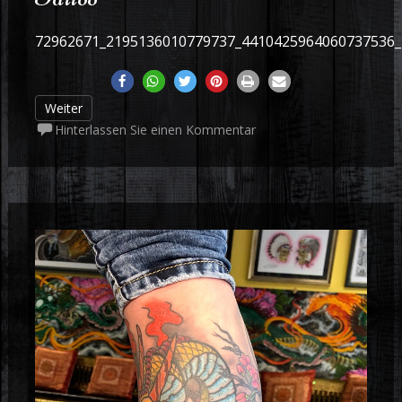
72962671_2195136010779737_4410425964060737536
Weiter
Hinterlassen Sie einen Kommentar