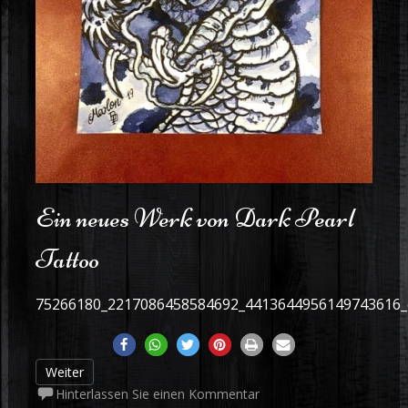
Ein neues Werk von Dark Pearl
Tattoo
75266180_2217086458584692_4413644956149743616
Weiter
Hinterlassen Sie einen Kommentar