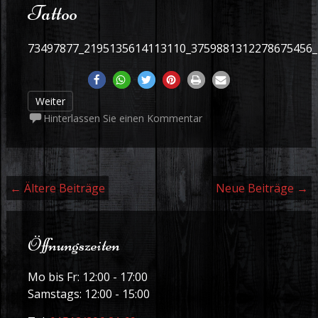
Tattoo
73497877_2195135614113110_3759881312278675456
Weiter
Hinterlassen Sie einen Kommentar
Beiträge Navigation
←
Ältere Beiträge
Neue Beiträge
→
Öffnungszeiten
Mo bis Fr: 12:00 - 17:00
Samstags: 12:00 - 15:00