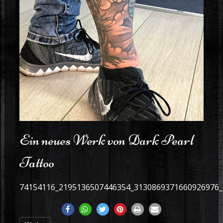
Ein neues Werk von Dark Pearl
Tattoo
74154116_2195136507446354_3130869371660926976