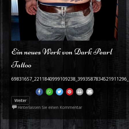
Ein neues Werk von Dark Pearl
Tattoo
69831657_2211840999109238_3993587834521911296
Weiter
Hinterlassen Sie einen Kommentar