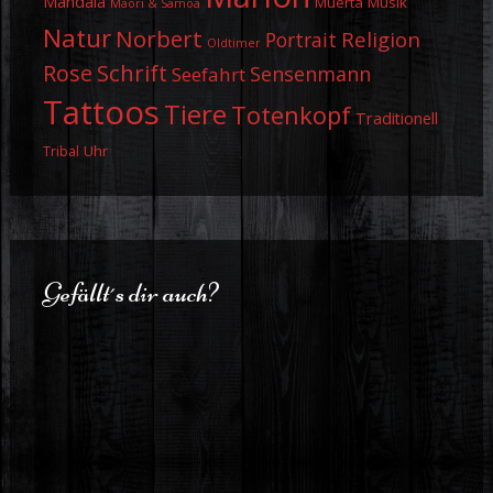
Mandala
Muerta
Musik
Maori & Samoa
Natur
Norbert
Religion
Portrait
Oldtimer
Schrift
Rose
Sensenmann
Seefahrt
Tattoos
Tiere
Totenkopf
Traditionell
Uhr
Tribal
Gefällt´s dir auch?