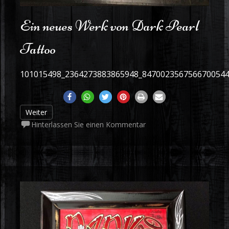
Ein neues Werk von Dark Pearl
Tattoo
101015498_2364273883865948_847002356756670054
Weiter
Hinterlassen Sie einen Kommentar