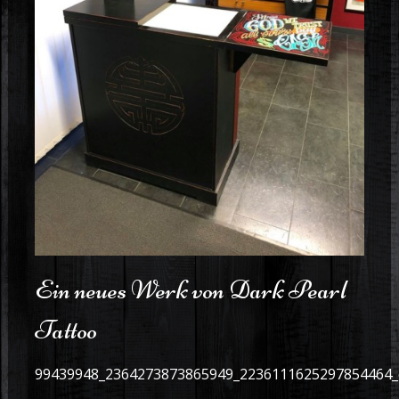
Ein neues Werk von Dark Pearl
Tattoo
99439948_2364273873865949_2236111625297854464