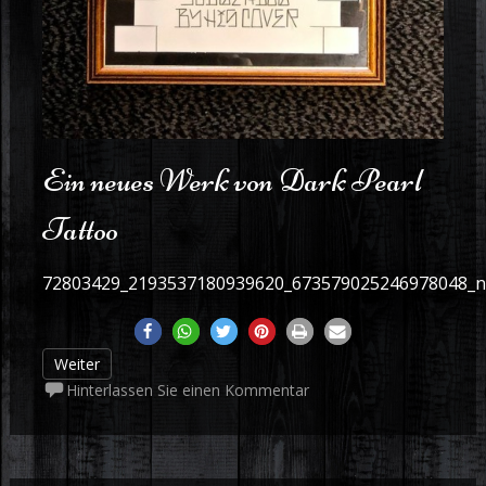
Ein neues Werk von Dark Pearl
Tattoo
72803429_2193537180939620_673579025246978048_n
Weiter
Hinterlassen Sie einen Kommentar