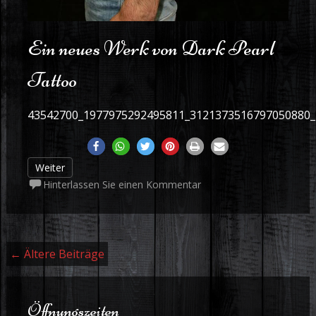
Ein neues Werk von Dark Pearl
Tattoo
43542700_1977975292495811_3121373516797050880
Weiter
Hinterlassen Sie einen Kommentar
Beiträge Navigation
←
Ältere Beiträge
Öffnungszeiten