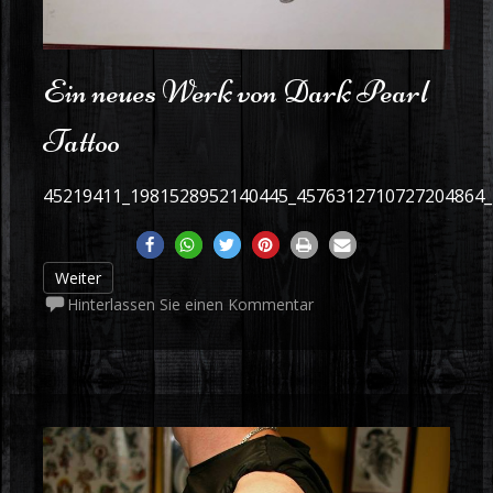
Ein neues Werk von Dark Pearl
Tattoo
45219411_1981528952140445_4576312710727204864
Weiter
Hinterlassen Sie einen Kommentar