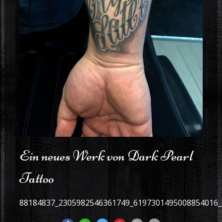
Ein neues Werk von Dark Pearl
Tattoo
88184837_2305982546361749_6197301495008854016