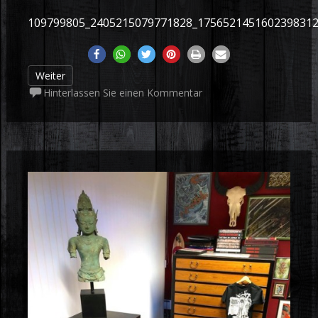
109799805_2405215079771828_175652145160239831
Weiter
Hinterlassen Sie einen Kommentar