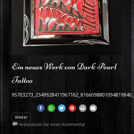
Ein neues Werk von Dark Pearl
Tattoo
95703273_2349928411967162_8166098801094819840
Weiter
Hinterlassen Sie einen Kommentar