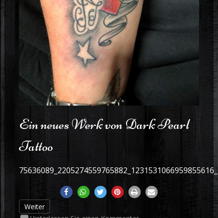
Ein neues Werk von Dark Pearl
Tattoo
75636089_2205274559765882_1231531066959855616
Weiter