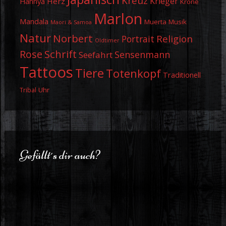
Kreuz
Krieger
Herz
Hannya
Krone
Marlon
Mandala
Muerta
Musik
Maori & Samoa
Natur
Norbert
Religion
Portrait
Oldtimer
Schrift
Rose
Sensenmann
Seefahrt
Tattoos
Tiere
Totenkopf
Traditionell
Uhr
Tribal
Gefällt´s dir auch?