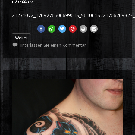
Tattoo
21271072_1769276606699015_5610615221706769323
Weiter
Hinterlassen Sie einen Kommentar