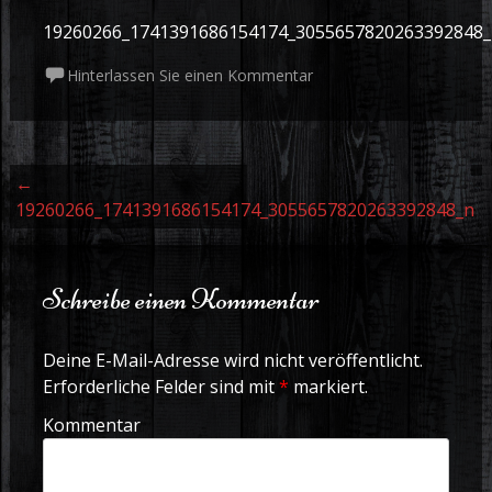
19260266_1741391686154174_3055657820263392848
Hinterlassen Sie einen Kommentar
Beitrags Navigation
←
19260266_1741391686154174_3055657820263392848_n
Schreibe einen Kommentar
Deine E-Mail-Adresse wird nicht veröffentlicht.
Erforderliche Felder sind mit
*
markiert.
Kommentar