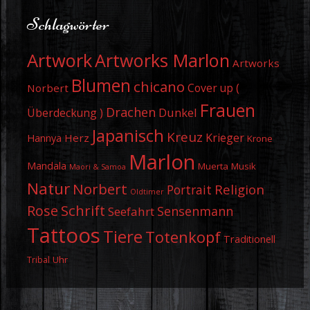
Schlagwörter
Artwork
Artworks Marlon
Artworks
Blumen
chicano
Cover up (
Norbert
Frauen
Drachen
Dunkel
Überdeckung )
Japanisch
Kreuz
Krieger
Herz
Hannya
Krone
Marlon
Mandala
Muerta
Musik
Maori & Samoa
Natur
Norbert
Religion
Portrait
Oldtimer
Schrift
Rose
Sensenmann
Seefahrt
Tattoos
Tiere
Totenkopf
Traditionell
Uhr
Tribal