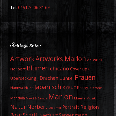
Tel:
01512/206 81 69
Schlagwörter
Artwork
Artworks Marlon
Artworks
Blumen
chicano
Cover up (
Norbert
Frauen
Drachen
Dunkel
Überdeckung )
Japanisch
Kreuz
Krieger
Herz
Hannya
Krone
Marlon
Mandala
Muerta
Musik
Maori & Samoa
Natur
Norbert
Religion
Portrait
Oldtimer
Schrift
Rose
Sensenmann
Seefahrt