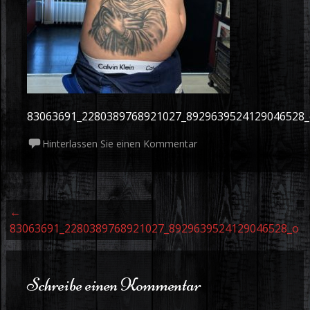
83063691_2280389768921027_8929639524129046528
Hinterlassen Sie einen Kommentar
Beitrags Navigation
←
83063691_2280389768921027_8929639524129046528_o
Schreibe einen Kommentar