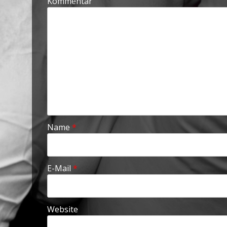
Kommentar
Name
*
E-Mail
*
Website