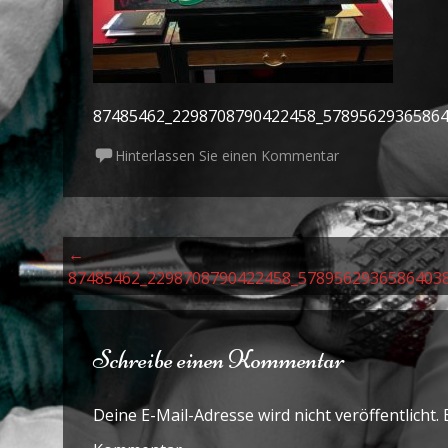
87485462_2298708790422458_5789562936586
Hinterlassen Sie einen Kommentar
Beitrags Navigation
←
87485462_2298708790422458_5789562936586403
Schreibe einen Kommentar
Deine E-Mail-Adresse wird nicht veröffentlicht.
E