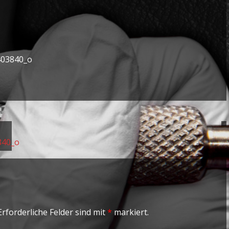
403840_o
840_o
rforderliche Felder sind mit
*
markiert.