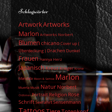
Schlagwörter
Artwork
Artworks
Marlon
Artworks Norbert
Blumen
chicano
Cover up (
Drachen
Dunkel
Überdeckung )
Frauen
Herz
Hannya
Japanisch
Kreuz
Krieger
Krone
Marlon
Mandala
Maori & Samoa
Natur
Norbert
Muerta
Musik
Rose
Religion
Portrait
Oldtimer
Schrift
Sensenmann
Seefahrt
Tattoos
Tiere
Totenkopf