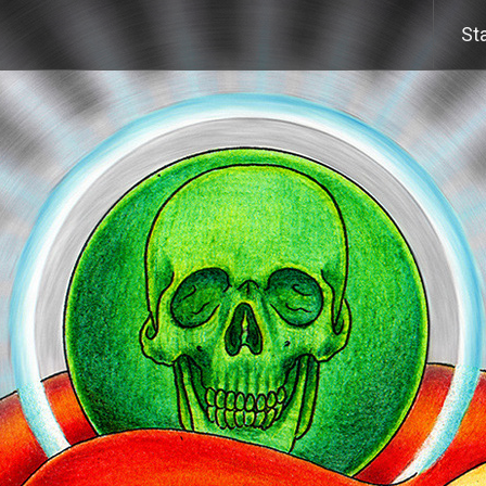
Wei
Sta