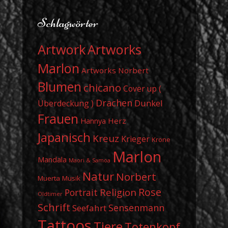
Schlagwörter
Artwork
Artworks
Marlon
Artworks Norbert
Blumen
chicano
Cover up (
Drachen
Dunkel
Überdeckung )
Frauen
Herz
Hannya
Japanisch
Kreuz
Krieger
Krone
Marlon
Mandala
Maori & Samoa
Natur
Norbert
Muerta
Musik
Rose
Religion
Portrait
Oldtimer
Schrift
Sensenmann
Seefahrt
Tattoos
Tiere
Totenkopf