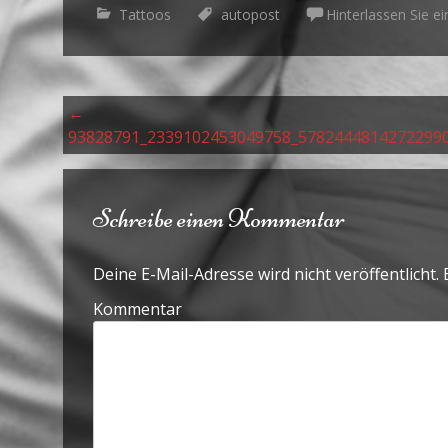
Tattoos
autopost
Hinterlassen Sie 
Beitrags Navigation
←
93828791_2339102453049758_5782444814272299
Schreibe einen Kommentar
Deine E-Mail-Adresse wird nicht veröffentlicht.
E
Kommentar