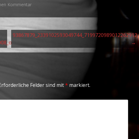
einen Kommentar
93867879_2339102593049744_7199720989012262912
008_o
→
rforderliche Felder sind mit
*
markiert.