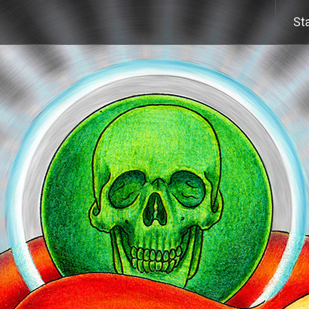
Wei
Sta