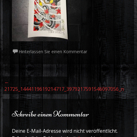
Hinterlassen Sie einen Kommentar
Beitrags Navigation
←
21725_1444119619214717_3979217591546097056_n
Schreibe einen Kommentar
Deine E-Mail-Adresse wird nicht veröffentlicht.