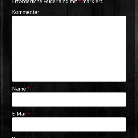
Erforderliche Felder sind mit
*
markiert.
Kommentar
Name
*
E-Mail
*