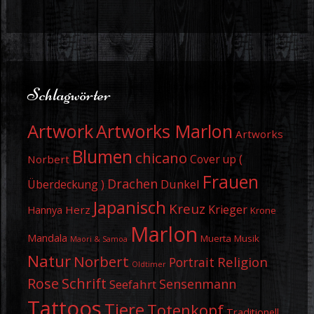
Schlagwörter
Artwork
Artworks Marlon
Artworks
Blumen
chicano
Cover up (
Norbert
Frauen
Drachen
Dunkel
Überdeckung )
Japanisch
Kreuz
Krieger
Herz
Hannya
Krone
Marlon
Mandala
Muerta
Musik
Maori & Samoa
Natur
Norbert
Religion
Portrait
Oldtimer
Schrift
Rose
Sensenmann
Seefahrt
Tattoos
Tiere
Totenkopf
Traditionell